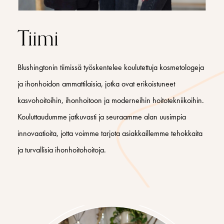
Tiimi
Blushingtonin tiimissä työskentelee koulutettuja kosmetologeja
ja ihonhoidon ammattilaisia, jotka ovat erikoistuneet
kasvohoitoihin, ihonhoitoon ja moderneihin hoitotekniikoihin.
Kouluttaudumme jatkuvasti ja seuraamme alan uusimpia
innovaatioita, jotta voimme tarjota asiakkaillemme tehokkaita
ja turvallisia ihonhoitohoitoja.